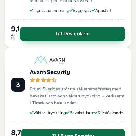
som vill slippa månadskostnad.
Inget abonnemang
Bygg själv
Appstyrt
9,1
Till Designlarm
AV
10
Avarn Security
3
Ett av Sveriges största säkerhetsföretag med
bevakat larm och väktarutryckning – verksamt
i Timrå och hela landet.
Väktarutryckning
Bevakat larm
Rikstäckande
8,7
Till Avarn Security