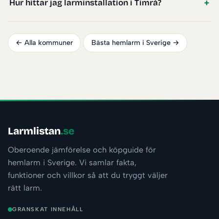
Hur hittar jag larminstallation i Timrå?
← Alla kommuner
Bästa hemlarm i Sverige →
Larmlistan
.se
Oberoende jämförelse och köpguide för
hemlarm i Sverige. Vi samlar fakta,
funktioner och villkor så att du tryggt väljer
rätt larm.
GRANSKAT INNEHÅLL