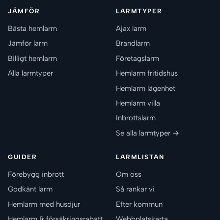
JÄMFÖR
LARMTYPER
Bästa hemlarm
Ajax larm
Jämför larm
Brandlarm
Billigt hemlarm
Företagslarm
Alla larmtyper
Hemlarm fritidshus
Hemlarm lägenhet
Hemlarm villa
Inbrottslarm
Se alla larmtyper →
GUIDER
LARMLISTAN
Förebygg inbrott
Om oss
Godkänt larm
Så rankar vi
Hemlarm med husdjur
Efter kommun
Hemlarm & försäkringsrabatt
Webbplatskarta