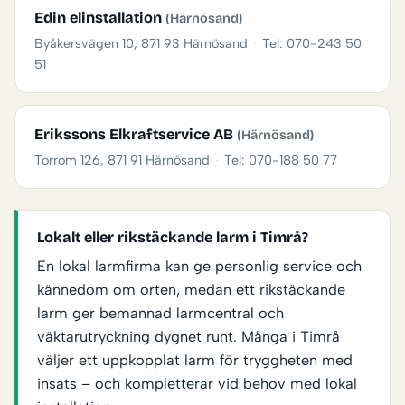
Edin elinstallation
(Härnösand)
Byåkersvägen 10, 871 93 Härnösand
·
Tel: 070-243 50
51
Erikssons Elkraftservice AB
(Härnösand)
Torrom 126, 871 91 Härnösand
·
Tel: 070-188 50 77
Lokalt eller rikstäckande larm i Timrå?
En lokal larmfirma kan ge personlig service och
kännedom om orten, medan ett rikstäckande
larm ger bemannad larmcentral och
väktarutryckning dygnet runt. Många i Timrå
väljer ett uppkopplat larm för tryggheten med
insats – och kompletterar vid behov med lokal