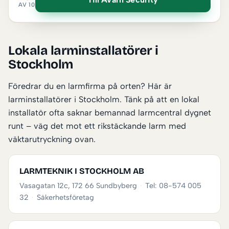
AV 10
Lokala larminstallatörer i
Stockholm
Föredrar du en larmfirma på orten? Här är
larminstallatörer i Stockholm. Tänk på att en lokal
installatör ofta saknar bemannad larmcentral dygnet
runt – väg det mot ett rikstäckande larm med
väktarutryckning ovan.
LARMTEKNIK I STOCKHOLM AB
Vasagatan 12c, 172 66 Sundbyberg
·
Tel: 08-574 005
32
·
Säkerhetsföretag