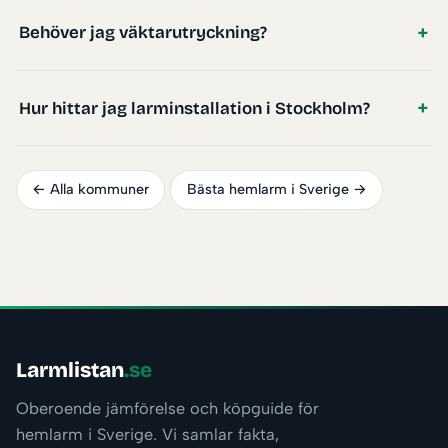
Behöver jag väktarutryckning?
Hur hittar jag larminstallation i Stockholm?
← Alla kommuner
Bästa hemlarm i Sverige →
Larmlistan
.se
Oberoende jämförelse och köpguide för
hemlarm i Sverige. Vi samlar fakta,