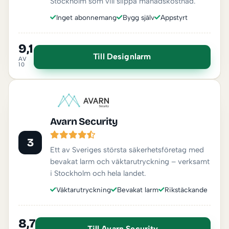
Stockholm som vill slippa månadskostnad.
Inget abonnemang
Bygg själv
Appstyrt
9,1
Till Designlarm
AV
10
Avarn Security
3
Ett av Sveriges största säkerhetsföretag med
bevakat larm och väktarutryckning – verksamt
i Stockholm och hela landet.
Väktarutryckning
Bevakat larm
Rikstäckande
8,7
Till Avarn Security