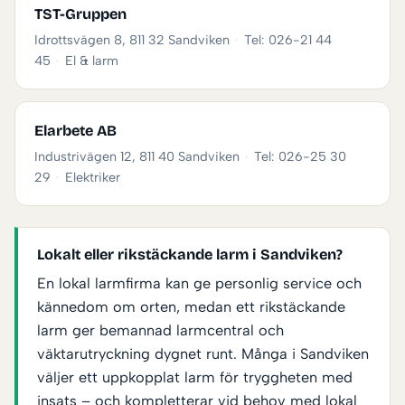
TST-Gruppen
Idrottsvägen 8, 811 32 Sandviken
·
Tel: 026-21 44
45
·
El & larm
Elarbete AB
Industrivägen 12, 811 40 Sandviken
·
Tel: 026-25 30
29
·
Elektriker
Lokalt eller rikstäckande larm i Sandviken?
En lokal larmfirma kan ge personlig service och
kännedom om orten, medan ett rikstäckande
larm ger bemannad larmcentral och
väktarutryckning dygnet runt. Många i Sandviken
väljer ett uppkopplat larm för tryggheten med
insats – och kompletterar vid behov med lokal