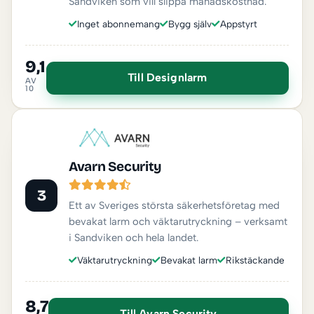
Sandviken som vill slippa månadskostnad.
Inget abonnemang
Bygg själv
Appstyrt
9,1
Till Designlarm
AV
10
Avarn Security
3
Ett av Sveriges största säkerhetsföretag med
bevakat larm och väktarutryckning – verksamt
i Sandviken och hela landet.
Väktarutryckning
Bevakat larm
Rikstäckande
8,7
Till Avarn Security