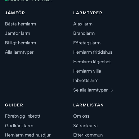
JÄMFÖR
LARMTYPER
Bästa hemlarm
Ajax larm
Jämför larm
Brandlarm
Billigt hemlarm
Företagslarm
Alla larmtyper
Hemlarm fritidshus
Hemlarm lägenhet
Hemlarm villa
Inbrottslarm
Se alla larmtyper →
GUIDER
LARMLISTAN
Förebygg inbrott
Om oss
Godkänt larm
Så rankar vi
Hemlarm med husdjur
Efter kommun