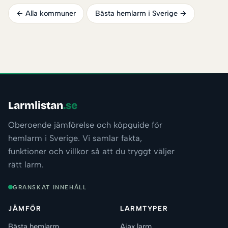
← Alla kommuner
Bästa hemlarm i Sverige →
Larmlistan
.se
Oberoende jämförelse och köpguide för
hemlarm i Sverige. Vi samlar fakta,
funktioner och villkor så att du tryggt väljer
rätt larm.
GRANSKAT INNEHÅLL
JÄMFÖR
LARMTYPER
Bästa hemlarm
Ajax larm