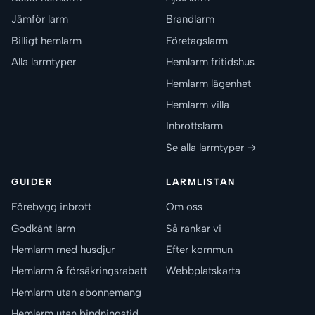
Jämför larm
Brandlarm
Billigt hemlarm
Företagslarm
Alla larmtyper
Hemlarm fritidshus
Hemlarm lägenhet
Hemlarm villa
Inbrottslarm
Se alla larmtyper →
GUIDER
LARMLISTAN
Förebygg inbrott
Om oss
Godkänt larm
Så rankar vi
Hemlarm med husdjur
Efter kommun
Hemlarm & försäkringsrabatt
Webbplatskarta
Hemlarm utan abonnemang
Hemlarm utan bindningstid