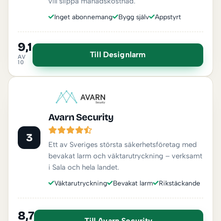
vill slippa månadskostnad.
Inget abonnemang
Bygg själv
Appstyrt
9,1
Till Designlarm
AV
10
Avarn Security
3
Ett av Sveriges största säkerhetsföretag med
bevakat larm och väktarutryckning – verksamt
i Sala och hela landet.
Väktarutryckning
Bevakat larm
Rikstäckande
8,7
Till Avarn Security