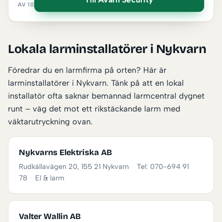
AV 10
Lokala larminstallatörer i Nykvarn
Föredrar du en larmfirma på orten? Här är
larminstallatörer i Nykvarn. Tänk på att en lokal
installatör ofta saknar bemannad larmcentral dygnet
runt – väg det mot ett rikstäckande larm med
väktarutryckning ovan.
Nykvarns Elektriska AB
Rudkällavägen 20, 155 21 Nykvarn
·
Tel: 070-694 91
78
·
El & larm
Valter Wallin AB