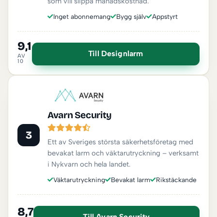
som vill slippa månadskostnad.
Inget abonnemang
Bygg själv
Appstyrt
9,1
Till Designlarm
AV
10
Avarn Security
3
Ett av Sveriges största säkerhetsföretag med
bevakat larm och väktarutryckning – verksamt
i Nykvarn och hela landet.
Väktarutryckning
Bevakat larm
Rikstäckande
8,7
Till Avarn Security