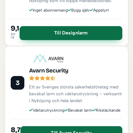
Nyköping som vill slippa månadskostnad.
Inget abonnemang
Bygg själv
Appstyrt
9,1
Till Designlarm
AV
10
Avarn Security
3
Ett av Sveriges största säkerhetsföretag med
bevakat larm och väktarutryckning – verksamt
i Nyköping och hela landet.
Väktarutryckning
Bevakat larm
Rikstäckande
8,7
Till Avarn Security