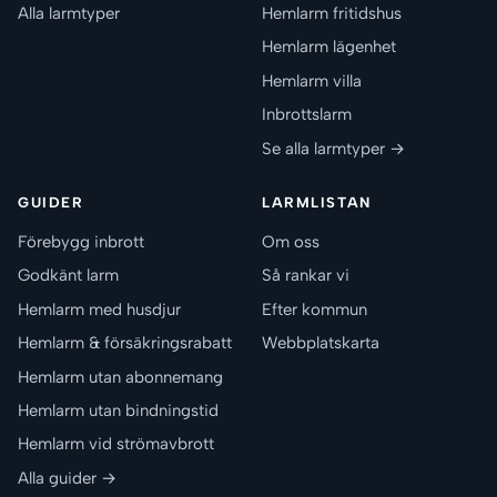
Alla larmtyper
Hemlarm fritidshus
Hemlarm lägenhet
Hemlarm villa
Inbrottslarm
Se alla larmtyper →
GUIDER
LARMLISTAN
Förebygg inbrott
Om oss
Godkänt larm
Så rankar vi
Hemlarm med husdjur
Efter kommun
Hemlarm & försäkringsrabatt
Webbplatskarta
Hemlarm utan abonnemang
Hemlarm utan bindningstid
Hemlarm vid strömavbrott
Alla guider →