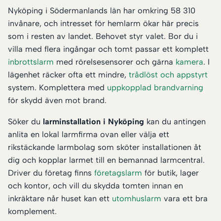
Nyköping i Södermanlands län har omkring 58 310
invånare, och intresset för hemlarm ökar här precis
som i resten av landet. Behovet styr valet. Bor du i
villa med flera ingångar och tomt passar ett komplett
inbrottslarm
med rörelsesensorer och gärna
kamera
. I
lägenhet räcker ofta ett mindre,
trådlöst och appstyrt
system. Komplettera med
uppkopplad brandvarning
för skydd även mot brand.
Söker du
larminstallation i Nyköping
kan du antingen
anlita en lokal larmfirma ovan eller välja ett
rikstäckande larmbolag som sköter installationen åt
dig och kopplar larmet till en bemannad larmcentral.
Driver du företag finns
företagslarm
för butik, lager
och kontor, och vill du skydda tomten innan en
inkräktare når huset kan ett
utomhuslarm
vara ett bra
komplement.