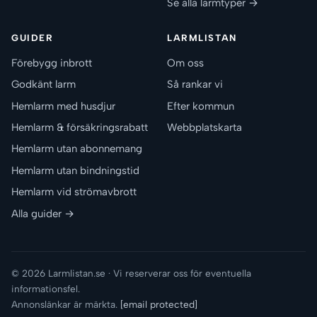
Se alla larmtyper →
GUIDER
LARMLISTAN
Förebygg inbrott
Om oss
Godkänt larm
Så rankar vi
Hemlarm med husdjur
Efter kommun
Hemlarm & försäkringsrabatt
Webbplatskarta
Hemlarm utan abonnemang
Hemlarm utan bindningstid
Hemlarm vid strömavbrott
Alla guider →
© 2026 Larmlistan.se · Vi reserverar oss för eventuella
informationsfel.
Annonslänkar är märkta.
[email protected]