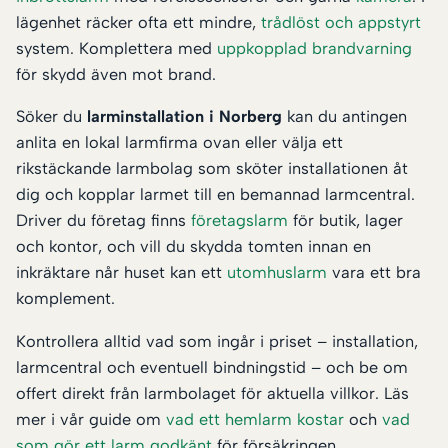
lägenhet räcker ofta ett mindre,
trådlöst och appstyrt
system. Komplettera med
uppkopplad brandvarning
för skydd även mot brand.
Söker du
larminstallation i Norberg
kan du antingen
anlita en lokal larmfirma ovan eller välja ett
rikstäckande larmbolag som sköter installationen åt
dig och kopplar larmet till en bemannad larmcentral.
Driver du företag finns
företagslarm
för butik, lager
och kontor, och vill du skydda tomten innan en
inkräktare når huset kan ett
utomhuslarm
vara ett bra
komplement.
Kontrollera alltid vad som ingår i priset – installation,
larmcentral och eventuell bindningstid – och be om
offert direkt från larmbolaget för aktuella villkor. Läs
mer i vår guide om
vad ett hemlarm kostar
och
vad
som gör ett larm godkänt
för försäkringen.