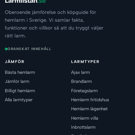
Larmlistan
.se
Oberoende jämförelse och köpguide för
hemlarm i Sverige. Vi samlar fakta,
funktioner och villkor så att du tryggt väljer
rätt larm.
GRANSKAT INNEHÅLL
JÄMFÖR
LARMTYPER
Bästa hemlarm
Ajax larm
Jämför larm
Brandlarm
Billigt hemlarm
Företagslarm
Alla larmtyper
Hemlarm fritidshus
Hemlarm lägenhet
Hemlarm villa
Inbrottslarm