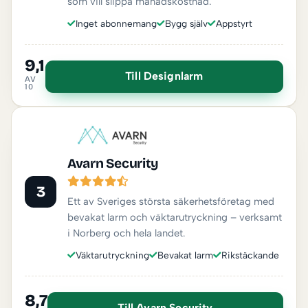
som vill slippa månadskostnad.
Inget abonnemang
Bygg själv
Appstyrt
9,1
Till Designlarm
AV
10
Avarn Security
3
Ett av Sveriges största säkerhetsföretag med
bevakat larm och väktarutryckning – verksamt
i Norberg och hela landet.
Väktarutryckning
Bevakat larm
Rikstäckande
8,7
Till Avarn Security