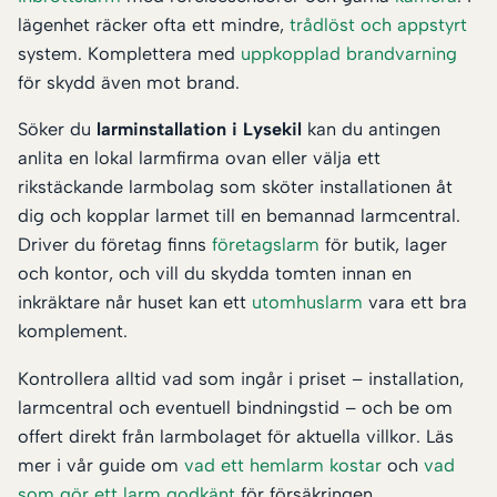
lägenhet räcker ofta ett mindre,
trådlöst och appstyrt
system. Komplettera med
uppkopplad brandvarning
för skydd även mot brand.
Söker du
larminstallation i Lysekil
kan du antingen
anlita en lokal larmfirma ovan eller välja ett
rikstäckande larmbolag som sköter installationen åt
dig och kopplar larmet till en bemannad larmcentral.
Driver du företag finns
företagslarm
för butik, lager
och kontor, och vill du skydda tomten innan en
inkräktare når huset kan ett
utomhuslarm
vara ett bra
komplement.
Kontrollera alltid vad som ingår i priset – installation,
larmcentral och eventuell bindningstid – och be om
offert direkt från larmbolaget för aktuella villkor. Läs
mer i vår guide om
vad ett hemlarm kostar
och
vad
som gör ett larm godkänt
för försäkringen.