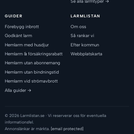
Se alla larmtyper →
GUIDER
LARMLISTAN
Förebygg inbrott
Om oss
Godkänt larm
Så rankar vi
Hemlarm med husdjur
Efter kommun
Hemlarm & försäkringsrabatt
Webbplatskarta
Hemlarm utan abonnemang
Hemlarm utan bindningstid
Hemlarm vid strömavbrott
Alla guider →
© 2026 Larmlistan.se · Vi reserverar oss för eventuella
informationsfel.
Annonslänkar är märkta.
[email protected]