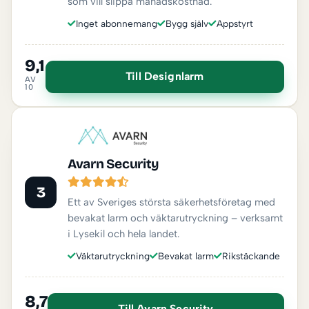
som vill slippa månadskostnad.
Inget abonnemang
Bygg själv
Appstyrt
9,1
Till Designlarm
AV
10
Avarn Security
3
Ett av Sveriges största säkerhetsföretag med
bevakat larm och väktarutryckning – verksamt
i Lysekil och hela landet.
Väktarutryckning
Bevakat larm
Rikstäckande
8,7
Till Avarn Security