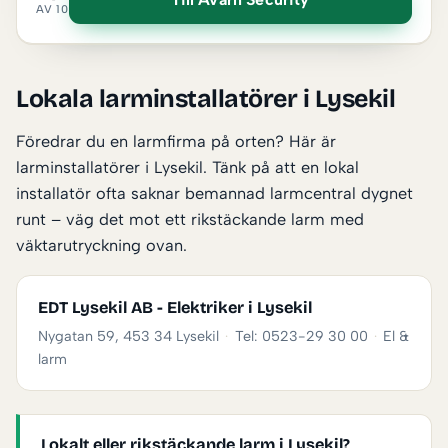
AV 10
Lokala larminstallatörer i Lysekil
Föredrar du en larmfirma på orten? Här är
larminstallatörer i Lysekil. Tänk på att en lokal
installatör ofta saknar bemannad larmcentral dygnet
runt – väg det mot ett rikstäckande larm med
väktarutryckning ovan.
EDT Lysekil AB - Elektriker i Lysekil
Nygatan 59, 453 34 Lysekil
·
Tel: 0523-29 30 00
·
El &
larm
Lokalt eller rikstäckande larm i Lysekil?