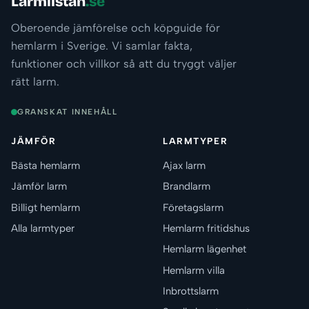
Larmlistan
.se
Oberoende jämförelse och köpguide för
hemlarm i Sverige. Vi samlar fakta,
funktioner och villkor så att du tryggt väljer
rätt larm.
GRANSKAT INNEHÅLL
JÄMFÖR
LARMTYPER
Bästa hemlarm
Ajax larm
Jämför larm
Brandlarm
Billigt hemlarm
Företagslarm
Alla larmtyper
Hemlarm fritidshus
Hemlarm lägenhet
Hemlarm villa
Inbrottslarm