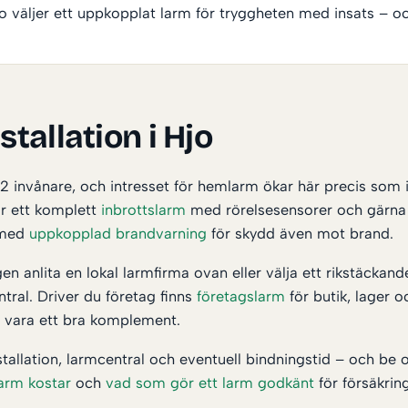
jo väljer ett uppkopplat larm för tryggheten med insats – 
allation i Hjo
 invånare, och intresset för hemlarm ökar här precis som i 
ar ett komplett
inbrottslarm
med rörelsesensorer och gärn
 med
uppkopplad brandvarning
för skydd även mot brand.
en anlita en lokal larmfirma ovan eller välja ett rikstäckan
tral. Driver du företag finns
företagslarm
för butik, lager 
vara ett bra komplement.
nstallation, larmcentral och eventuell bindningstid – och be 
arm kostar
och
vad som gör ett larm godkänt
för försäkrin