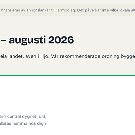
inansieras av annonslänkar till larmbolag. Det påverkar inte vilka lokala alter
 – augusti 2026
hela landet, även i Hjo. Vår rekommenderade ordning bygger p
rmcentral dygnet runt,
alleras hemma hos dig i