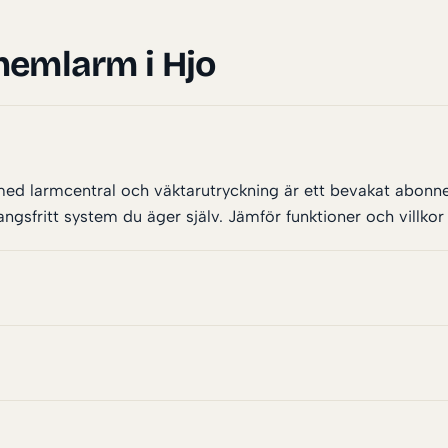
hemlarm i Hjo
 med larmcentral och väktarutryckning är ett bevakat abonn
fritt system du äger själv. Jämför funktioner och villkor i