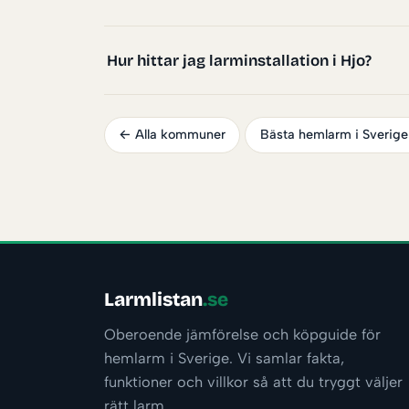
Hur hittar jag larminstallation i Hjo?
← Alla kommuner
Bästa hemlarm i Sverig
Larmlistan
.se
Oberoende jämförelse och köpguide för
hemlarm i Sverige. Vi samlar fakta,
funktioner och villkor så att du tryggt väljer
rätt larm.