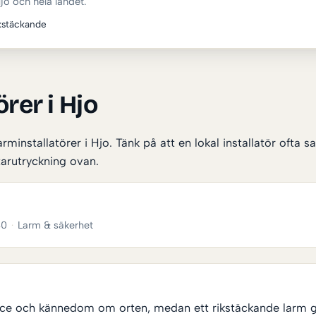
jo och hela landet.
kstäckande
rer i Hjo
rminstallatörer i Hjo. Tänk på att en lokal installatör ofta
arutryckning ovan.
80
·
Larm & säkerhet
rvice och kännedom om orten, medan ett rikstäckande larm