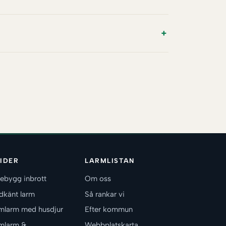
IDER
LARMLISTAN
ebygg inbrott
Om oss
dkänt larm
Så rankar vi
mlarm med husdjur
Efter kommun
mlarm &
Webbplatskarta