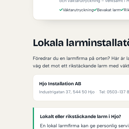
och väktarutryckning – verksamt i H
Väktarutryckning
Bevakat larm
Ri
Lokala larminstallatö
Föredrar du en larmfirma på orten? Här är la
väg det mot ett rikstäckande larm med väkt
Hjo Installation AB
Industrigatan 37, 544 50 Hjo
·
Tel: 0503-137 
Lokalt eller rikstäckande larm i Hjo?
En lokal larmfirma kan ge personlig se