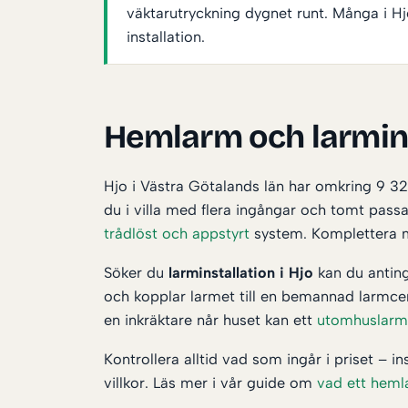
väktarutryckning dygnet runt. Många i H
installation.
Hemlarm och larminst
Hjo i Västra Götalands län har omkring 9 322
du i villa med flera ingångar och tomt pass
trådlöst och appstyrt
system. Komplettera
Söker du
larminstallation i Hjo
kan du anting
och kopplar larmet till en bemannad larmcen
en inkräktare når huset kan ett
utomhuslarm
Kontrollera alltid vad som ingår i priset – i
villkor. Läs mer i vår guide om
vad ett heml