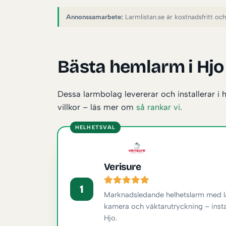
Annonssamarbete:
Larmlistan.se är kostnadsfritt och f
Bästa hemlarm i Hjo
Dessa larmbolag levererar och installerar i 
villkor – läs mer om
så rankar vi
.
HELHETSVAL
Verisure
1
Marknadsledande helhetslarm med la
kamera och väktarutryckning – inst
Hjo.