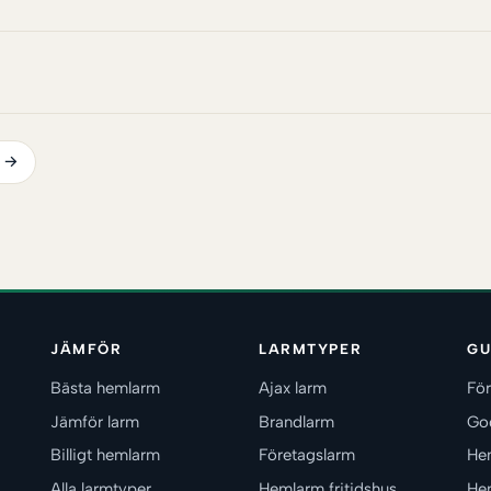
e →
JÄMFÖR
LARMTYPER
GU
Bästa hemlarm
Ajax larm
För
Jämför larm
Brandlarm
Go
Billigt hemlarm
Företagslarm
He
Alla larmtyper
Hemlarm fritidshus
He