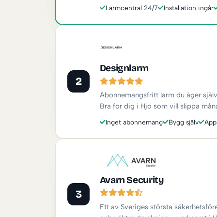
Larmcentral 24/7
Installation ingår
Designlarm
2
Abonnemangsfritt larm du äger själv, 
Bra för dig i Hjo som vill slippa må
Inget abonnemang
Bygg själv
App
Avarn Security
3
Ett av Sveriges största säkerhetsfö