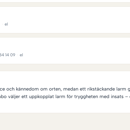
0
·
el
84 14 09
·
el
rvice och kännedom om orten, medan ett rikstäckande larm
åbo väljer ett uppkopplat larm för tryggheten med insats –