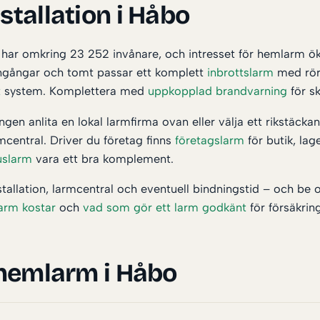
tallation i Håbo
har omkring 23 252 invånare, och intresset för hemlarm öka
a ingångar och tomt passar ett komplett
inbrottslarm
med rör
t
system. Komplettera med
uppkopplad brandvarning
för s
gen anlita en lokal larmfirma ovan eller välja ett rikstäck
mcentral. Driver du företag finns
företagslarm
för butik, lag
slarm
vara ett bra komplement.
nstallation, larmcentral och eventuell bindningstid – och be 
arm kostar
och
vad som gör ett larm godkänt
för försäkrin
 hemlarm i Håbo