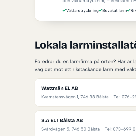
och väktarutryckning – verksamt i H
Väktarutryckning
Bevakat larm
Ri
Lokala larminstallat
Föredrar du en larmfirma på orten? Här är la
väg det mot ett rikstäckande larm med väkt
Wattmän EL AB
Kvarnstensvägen 1, 746 38 Bålsta
·
Tel: 076-2
S.A EL I Bålsta AB
Svärdvägen 5, 746 50 Bålsta
·
Tel: 073-699 0