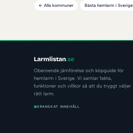
← Alla kommuner
Bästa hemlarm i Sverig
Larmlistan
.se
Oberoende jämförelse och köpguide för
hemlarm i Sverige. Vi samlar fakta,
funktioner och villkor så att du tryggt väljer
rätt larm.
GRANSKAT INNEHÅLL