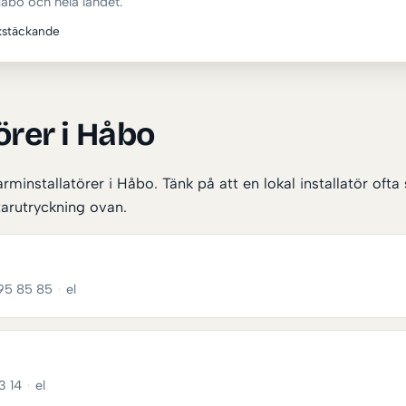
åbo och hela landet.
kstäckande
örer i Håbo
rminstallatörer i Håbo. Tänk på att en lokal installatör of
arutryckning ovan.
95 85 85
·
el
3 14
·
el