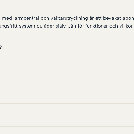
ng med larmcentral och väktarutryckning är ett bevakat abo
fritt system du äger själv. Jämför funktioner och villkor i
?