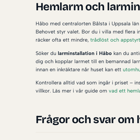
Hemlarm och larmins
Håbo med centralorten Bålsta i Uppsala län 
Behovet styr valet. Bor du i villa med fler
räcker ofta ett mindre,
trådlöst och appstyr
Söker du
larminstallation i Håbo
kan du antin
dig och kopplar larmet till en bemannad lar
innan en inkräktare når huset kan ett
utomhu
Kontrollera alltid vad som ingår i priset – i
villkor. Läs mer i vår guide om
vad ett heml
Frågor och svar om