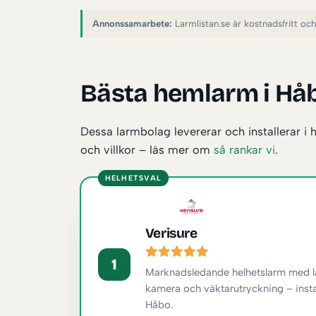
Annonssamarbete:
Larmlistan.se är kostnadsfritt och 
Bästa hemlarm i Håb
Dessa larmbolag levererar och installerar i 
och villkor – läs mer om
så rankar vi
.
HELHETSVAL
Verisure
1
Marknadsledande helhetslarm med la
kamera och väktarutryckning – inst
Håbo.