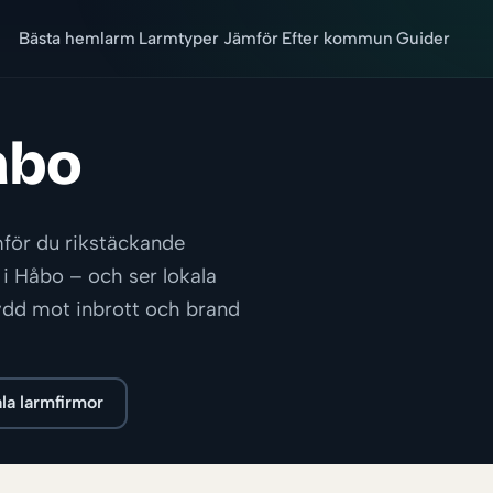
Bästa hemlarm
Larmtyper
Jämför
Efter kommun
Guider
åbo
mför du rikstäckande
 i Håbo – och ser lokala
skydd mot inbrott och brand
la larmfirmor