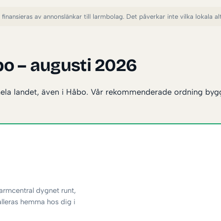
finansieras av annonslänkar till larmbolag. Det påverkar inte vilka lokala alte
o – augusti 2026
hela landet, även i Håbo. Vår rekommenderade ordning bygger
rmcentral dygnet runt,
alleras hemma hos dig i