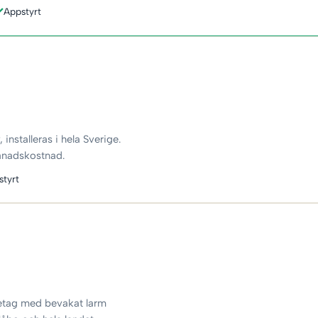
Appstyrt
installeras i hela Sverige.
månadskostnad.
styrt
retag med bevakat larm