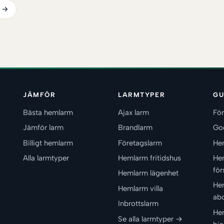
e →
JÄMFÖR
LARMTYPER
GU
Bästa hemlarm
Ajax larm
För
Jämför larm
Brandlarm
Go
Billigt hemlarm
Företagslarm
He
Alla larmtyper
Hemlarm fritidshus
He
för
Hemlarm lägenhet
He
Hemlarm villa
ab
Inbrottslarm
He
Se alla larmtyper →