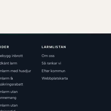
IDER
LARMLISTAN
ebygg inbrott
Om oss
dkänt larm
Så rankar vi
mlarm med husdjur
Efter kommun
mlarm &
Webbplatskarta
säkringsrabatt
mlarm utan
onnemang
mlarm utan