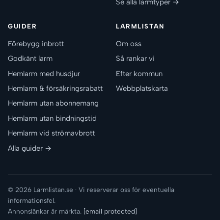
Se alla larmtyper →
GUIDER
LARMLISTAN
Förebygg inbrott
Om oss
Godkänt larm
Så rankar vi
Hemlarm med husdjur
Efter kommun
Hemlarm & försäkringsrabatt
Webbplatskarta
Hemlarm utan abonnemang
Hemlarm utan bindningstid
Hemlarm vid strömavbrott
Alla guider →
© 2026 Larmlistan.se · Vi reserverar oss för eventuella
informationsfel.
Annonslänkar är märkta.
[email protected]