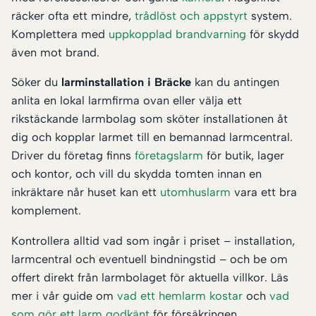
räcker ofta ett mindre,
trådlöst och appstyrt
system.
Komplettera med
uppkopplad brandvarning
för skydd
även mot brand.
Söker du
larminstallation i Bräcke
kan du antingen
anlita en lokal larmfirma ovan eller välja ett
rikstäckande larmbolag som sköter installationen åt
dig och kopplar larmet till en bemannad larmcentral.
Driver du företag finns
företagslarm
för butik, lager
och kontor, och vill du skydda tomten innan en
inkräktare når huset kan ett
utomhuslarm
vara ett bra
komplement.
Kontrollera alltid vad som ingår i priset – installation,
larmcentral och eventuell bindningstid – och be om
offert direkt från larmbolaget för aktuella villkor. Läs
mer i vår guide om
vad ett hemlarm kostar
och
vad
som gör ett larm godkänt
för försäkringen.