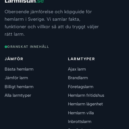
Larmlistan
.se
Oberoende jämförelse och köpguide för
hemlarm i Sverige. Vi samlar fakta,
funktioner och villkor så att du tryggt väljer
rätt larm.
GRANSKAT INNEHÅLL
JÄMFÖR
LARMTYPER
Bästa hemlarm
Ajax larm
Jämför larm
Brandlarm
Billigt hemlarm
Företagslarm
Alla larmtyper
Hemlarm fritidshus
Hemlarm lägenhet
Hemlarm villa
Inbrottslarm