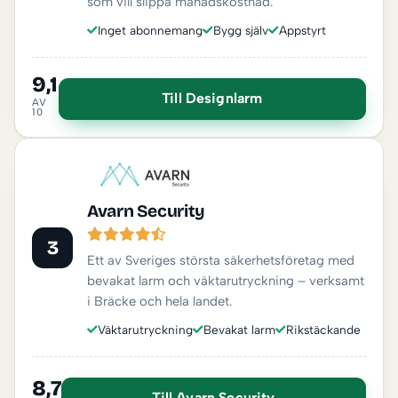
som vill slippa månadskostnad.
Inget abonnemang
Bygg själv
Appstyrt
9,1
Till Designlarm
AV
10
Avarn Security
3
Ett av Sveriges största säkerhetsföretag med
bevakat larm och väktarutryckning – verksamt
i Bräcke och hela landet.
Väktarutryckning
Bevakat larm
Rikstäckande
8,7
Till Avarn Security