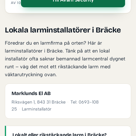
AV 10
Lokala larminstallatörer i Bräcke
Föredrar du en larmfirma på orten? Här är
larminstallatörer i Bräcke. Tänk på att en lokal
installatör ofta saknar bemannad larmcentral dygnet
runt – väg det mot ett rikstäckande larm med
väktarutryckning ovan.
Marklunds El AB
Riksvägen 1, 843 31 Bräcke
·
Tel: 0693-108
25
·
Larminstallatör
Lokalt eller rikstäckande larm i Bräcke?