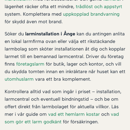
lägenhet räcker ofta ett mindre,
trådlöst och appstyrt
system. Komplettera med
uppkopplad brandvarning
för skydd även mot brand.
Söker du
larminstallation i Ånge
kan du antingen anlita
en lokal larmfirma ovan eller välja ett rikstäckande
larmbolag som sköter installationen åt dig och kopplar
larmet till en bemannad larmcentral. Driver du företag
finns
företagslarm
för butik, lager och kontor, och vill
du skydda tomten innan en inkräktare når huset kan ett
utomhuslarm
vara ett bra komplement.
Kontrollera alltid vad som ingår i priset – installation,
larmcentral och eventuell bindningstid – och be om
offert direkt från larmbolaget för aktuella villkor. Läs
mer i vår guide om
vad ett hemlarm kostar
och
vad
som gör ett larm godkänt
för försäkringen.