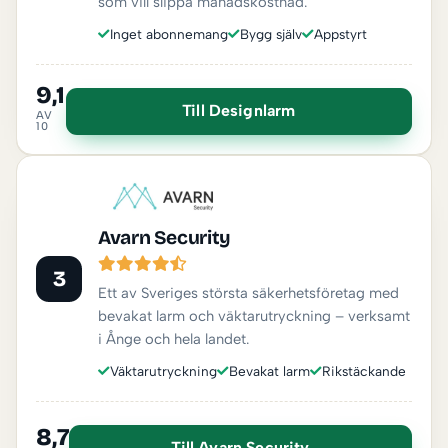
som vill slippa månadskostnad.
Inget abonnemang
Bygg själv
Appstyrt
9,1
Till Designlarm
AV
10
Avarn Security
3
Ett av Sveriges största säkerhetsföretag med
bevakat larm och väktarutryckning – verksamt
i Ånge och hela landet.
Väktarutryckning
Bevakat larm
Rikstäckande
8,7
Till Avarn Security