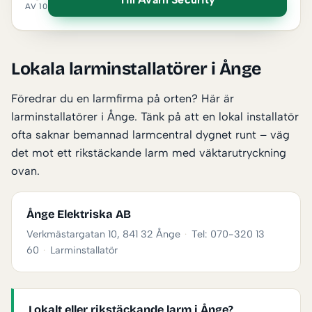
AV 10
Lokala larminstallatörer i Ånge
Föredrar du en larmfirma på orten? Här är
larminstallatörer i Ånge. Tänk på att en lokal installatör
ofta saknar bemannad larmcentral dygnet runt – väg
det mot ett rikstäckande larm med väktarutryckning
ovan.
Ånge Elektriska AB
Verkmästargatan 10, 841 32 Ånge
·
Tel: 070-320 13
60
·
Larminstallatör
Lokalt eller rikstäckande larm i Ånge?