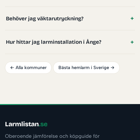
Behöver jag väktarutryckning?
Hur hittar jag larminstallation i Ånge?
← Alla kommuner
Bästa hemlarm i Sverige →
Larmlistan
.se
Oberoende jämförelse och köpguide för